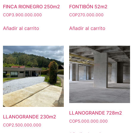
FINCA RIONEGRO 250m2
FONTIBÓN 52m2
COP
3.900.000.000
COP
270.000.000
Añadir al carrito
Añadir al carrito
LLANOGRANDE 728m2
LLANOGRANDE 230m2
COP
5.000.000.000
COP
2.500.000.000