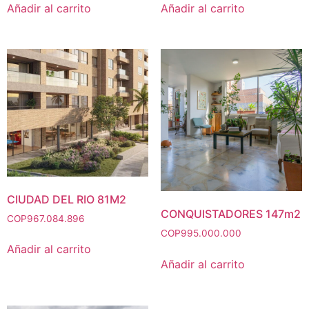
Añadir al carrito
Añadir al carrito
CIUDAD DEL RIO 81M2
CONQUISTADORES 147m2
COP
967.084.896
COP
995.000.000
Añadir al carrito
Añadir al carrito