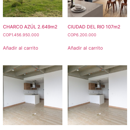
CHARCO AZÚL 2.649m2
CIUDAD DEL RIO 107m2
COP
1.456.950.000
COP
6.200.000
Añadir al carrito
Añadir al carrito