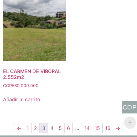
EL CARMEN DE VIBORAL
2.552m2
COP
580.000.000
Añadir al carrito
COP
←
1
2
3
4
5
6
…
14
15
16
→