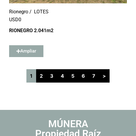
Rionegro /
LOTES
USD
0
RIONEGRO 2.041m2
Ampliar
1
2
3
4
5
6
7
>
MÚNERA
Propiedad Raíz