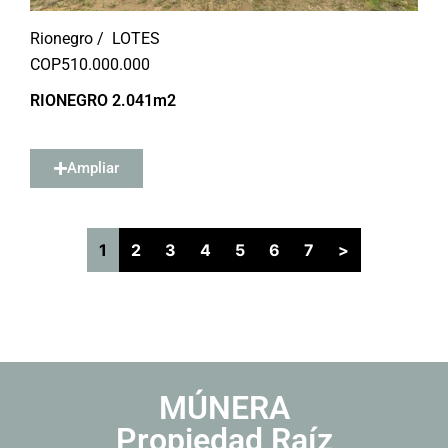
Rionegro /
LOTES
COP
510.000.000
RIONEGRO 2.041m2
Ampliar
1
2
3
4
5
6
7
>
MÚNERA
Propiedad Raíz