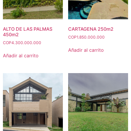
ALTO DE LAS PALMAS
CARTAGENA 250m2
450m2
COP
1.850.000.000
COP
4.300.000.000
Añadir al carrito
Añadir al carrito