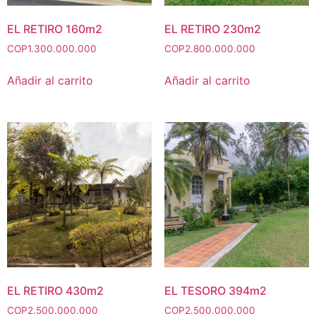
EL RETIRO 160m2
EL RETIRO 230m2
COP
1.300.000.000
COP
2.800.000.000
Añadir al carrito
Añadir al carrito
EL RETIRO 430m2
EL TESORO 394m2
COP
2.500.000.000
COP
2.500.000.000