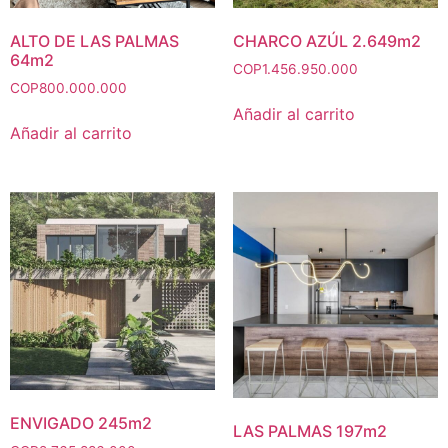
ALTO DE LAS PALMAS
CHARCO AZÚL 2.649m2
64m2
COP
1.456.950.000
COP
800.000.000
Añadir al carrito
Añadir al carrito
ENVIGADO 245m2
LAS PALMAS 197m2