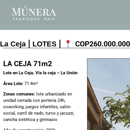
La Ceja
LOTES
COP
260.000.000
LA CEJA 71m2
Lote en La Ceja, Vía la ceja – La Unión
Área Lote:
71.4m²
Zonas comunes:
lote urbanizado en
unidad cerrada con portería 24h,
coworking, juegos infantiles, salón
social, carril de nado, turco y jacuzzi,
cancha sintética y gimnasio