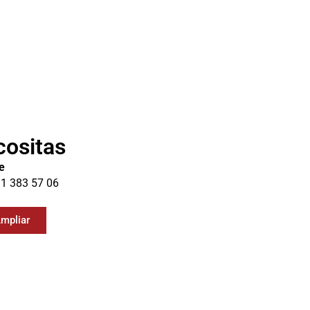
cositas
e
11 383 57 06
mpliar