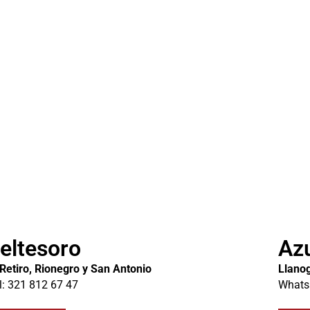
eltesoro
Azu
 Retiro, Rionegro y San Antonio
Llanog
l: 321 812 67 47
Whats