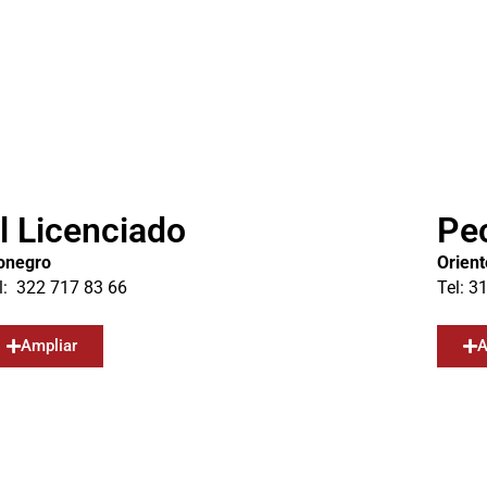
l Licenciado
Pe
onegro
Orient
l: 322 717 83 66
Tel: 3
Ampliar
A