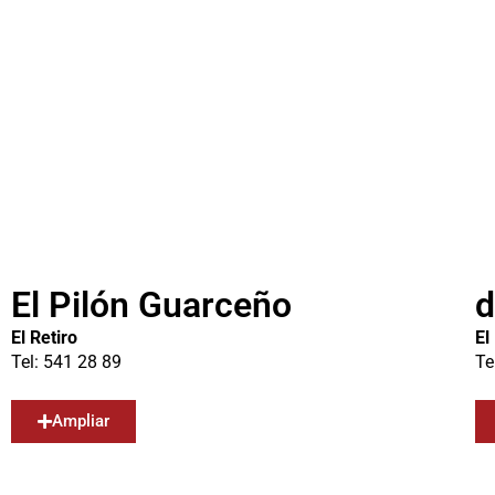
El Pilón Guarceño
d
El Retiro
El
Tel: 541 28 89
Te
Ampliar