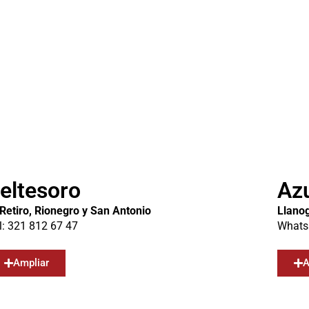
eltesoro
Azu
 Retiro, Rionegro y San Antonio
Llanog
l: 321 812 67 47
Whats
Ampliar
A