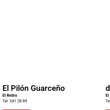
El Pilón Guarceño
d
El Retiro
El
Tel: 541 28 89
Te